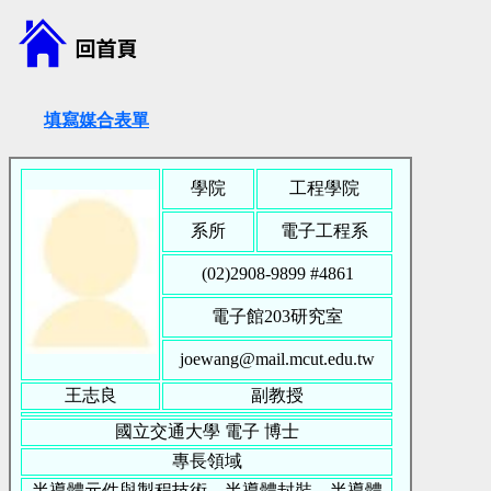
填寫媒合表單
學院
工程學院
系所
電子工程系
(02)2908-9899 #
4861
電子館203研究室
joewang@mail.mcut.edu.tw
王志良
副教授
國立交通大學
電子
博士
專長領域
半導體元件與製程技術、半導體封裝、半導體