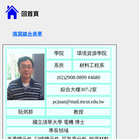
填寫媒合表單
學院
環境資源學院
系所
材料工程系
(02)2908-9899 #
4680
綜合大樓307-2室
pcjuan@mail.mcut.edu.tw
阮弼群
教授
國立清華大學
電機
博士
專長領域
半導體元件, 記憶體元件, 可靠度分析, 能源材料,