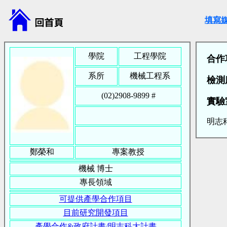
填寫
學院
工程學院
合作
系所
機械工程系
檢測
(02)2908-9899 #
實驗
明志科
鄭榮和
專案教授
機械
博士
專長領域
可提供產學合作項目
目前研究開發項目
產學合作&政府計畫/明志科大計畫