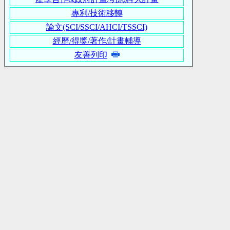
專利/技術移轉
論文(SCI/SSCI/AHCI/TSSCI)
經歷/得獎/著作/計畫輔導
友善列印