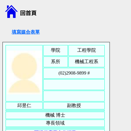
填寫媒合表單
學院
工程學院
系所
機械工程系
(02)2908-9899 #
邱昱仁
副教授
機械
博士
專長領域