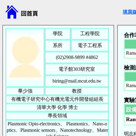
填寫
學院
工程學院
合作
系所
電子工程系
Rama
(02)2908-9899 #
4862
檢測
電子館303研究室
biring@mail.mcut.edu.tw
Rama
畢少強
教授
有機電子研究中心有機光電元件開發組組長
實驗
清華大學
化學
博士
設
專長領域
Ram
Plasmonic Opto-electronics、 Plasmonics、Nano-o
ptics、Plasmonic sensors、Nanotechnology、Mater
明志科