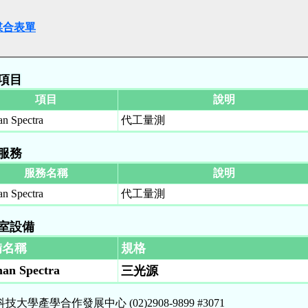
媒合表單
項目
項目
說明
n Spectra
代工量測
服務
服務名稱
說明
n Spectra
代工量測
室設備
備名稱
規格
an Spectra
三光源
技大學產學合作發展中心 (02)2908-9899 #3071