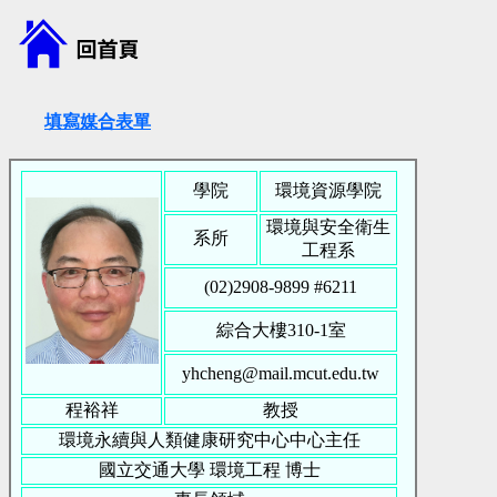
填寫媒合表單
學院
環境資源學院
環境與安全衛生
系所
工程系
(02)2908-9899 #
6211
綜合大樓310-1室
yhcheng@mail.mcut.edu.tw
程裕祥
教授
環境永續與人類健康研究中心中心主任
國立交通大學
環境工程
博士