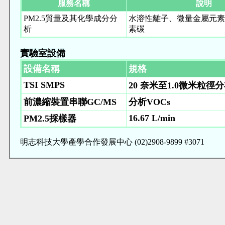
服務名稱
說明
PM2.5質量及其化學成分分
水溶性離子、微量金屬元素
析
素碳
實驗室設備
設備名稱
規格
TSI SMPS
20 奈米至1.0微米粒徑
前濃縮裝置串聯GC/MS
分析VOCs
16.67 L/min
PM2.5採樣器
明志科技大學產學合作發展中心 (02)2908-9899 #3071