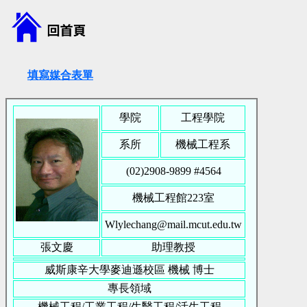
填寫媒合表單
學院
工程學院
系所
機械工程系
(02)2908-9899 #
4564
機械工程館223室
Wlylechang@mail.mcut.edu.tw
張文慶
助理教授
威斯康辛大學麥迪遜校區
機械
博士
專長領域
機械工程/工業工程/生醫工程/活生工程