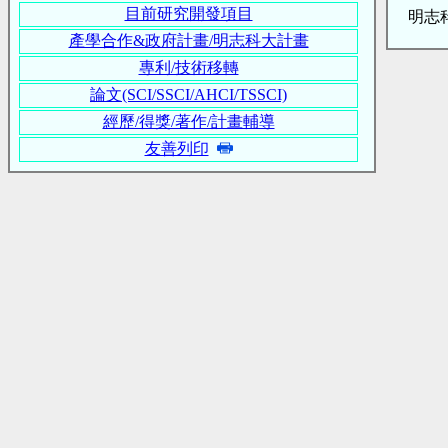
目前研究開發項目
明志科
產學合作&政府計畫/明志科大計畫
專利/技術移轉
論文(SCI/SSCI/AHCI/TSSCI)
經歷/得獎/著作/計畫輔導
友善列印