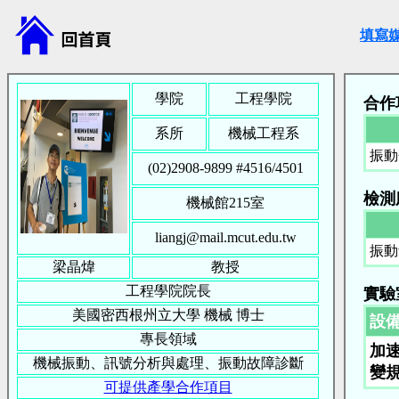
填寫
學院
工程學院
合作
系所
機械工程系
振動
(02)2908-9899 #
4516/4501
檢測
機械館215室
liangj@mail.mcut.edu.tw
振動
梁晶煒
教授
工程學院院長
實驗
美國密西根州立大學
機械
博士
設
專長領域
加
機械振動、訊號分析與處理、振動故障診斷
變
可提供產學合作項目