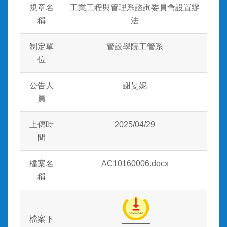
規章名
工業工程與管理系諮詢委員會設置辦
稱
法
制定單
管設學院工管系
位
公告人
謝旻妮
員
上傳時
2025/04/29
間
檔案名
AC10160006.docx
稱
檔案下