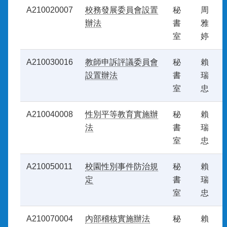
A210020007
校務發展委員會設置
秘
周
辦法
書
雅
室
婷
A210030016
教師申訴評議委員會
秘
賴
設置辦法
書
瑞
室
忠
A210040008
性別平等教育實施辦
秘
賴
法
書
瑞
室
忠
A210050011
校園性別事件防治規
秘
賴
定
書
瑞
室
忠
A210070004
內部稽核實施辦法
秘
賴