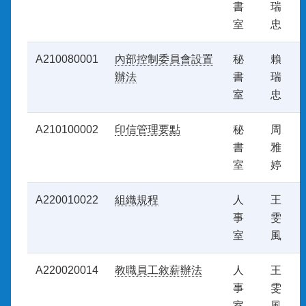
書
瑞
室
忠
A210080001
內部控制委員會設置
秘
賴
辦法
書
瑞
室
忠
A210100002
印信管理要點
秘
周
書
雅
室
婷
A220010022
組織規程
人
王
事
雯
室
風
A220020014
教職員工敘薪辦法
人
王
事
雯
室
風