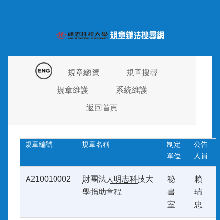
規章總覽
規章搜尋
規章維護
系統維護
返回首頁
規章編號
規章名稱
制定
公告
單位
人員
A210010002
財團法人明志科技大
秘
賴
學捐助章程
書
瑞
室
忠