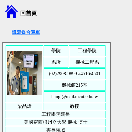
填寫媒合表單
學院
工程學院
系所
機械工程系
(02)2908-9899 #
4516/4501
機械館215室
liangj@mail.mcut.edu.tw
梁晶煒
教授
工程學院院長
美國密西根州立大學
機械
博士
專長領域