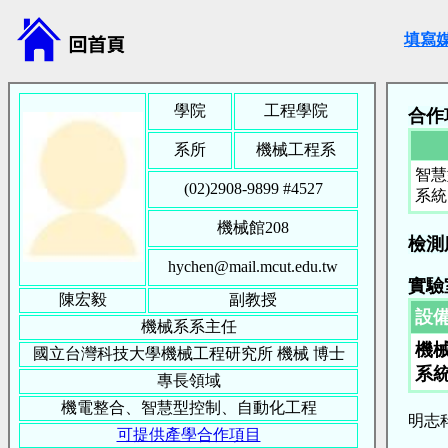
填寫
學院
工程學院
合作
系所
機械工程系
智慧
(02)2908-9899 #
4527
系統
機械館208
檢測
hychen@mail.mcut.edu.tw
實驗
陳宏毅
副教授
設
機械系系主任
機械
國立台灣科技大學機械工程研究所
機械
博士
系
專長領域
機電整合、智慧型控制、自動化工程
明志科
可提供產學合作項目