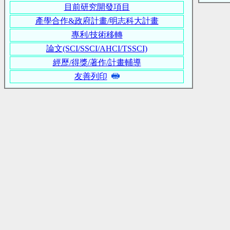
目前研究開發項目
產學合作&政府計畫/明志科大計畫
專利/技術移轉
論文(SCI/SSCI/AHCI/TSSCI)
經歷/得獎/著作/計畫輔導
友善列印