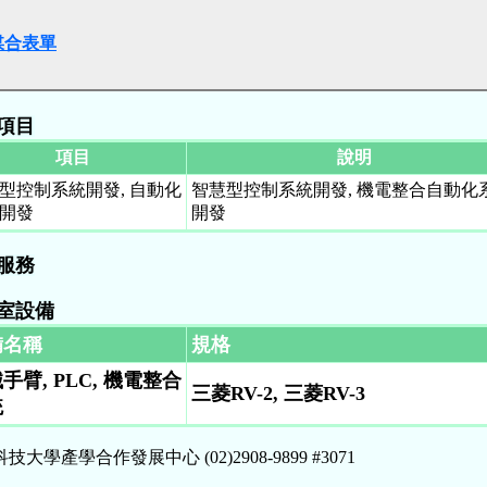
媒合表單
項目
項目
說明
型控制系統開發, 自動化
智慧型控制系統開發, 機電整合自動化
開發
開發
服務
室設備
備名稱
規格
手臂, PLC, 機電整合
三菱RV-2, 三菱RV-3
統
技大學產學合作發展中心 (02)2908-9899 #3071